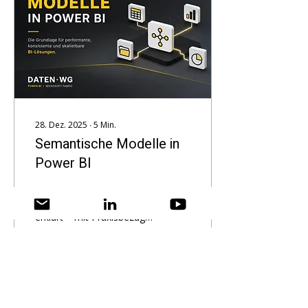
28. Dez. 2025
∙
5
Min.
Semantische Modelle in
Power BI
Semantische Modelle in
Power BI verständlich
erklärt – mit Praxisbezug,
Best Practices und klaren
Empfehlungen für
nachhaltige BI-
Architekturen.
96
0