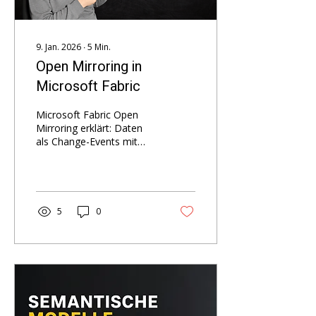
9. Jan. 2026
∙
5
Min.
Open Mirroring in
Microsoft Fabric
Microsoft Fabric Open
Mirroring erklärt: Daten
als Change-Events mit
Row Marker liefern –
Fabric repliziert Tabellen
nach OneLake, ohne ETL-
Pipeline.
5
0