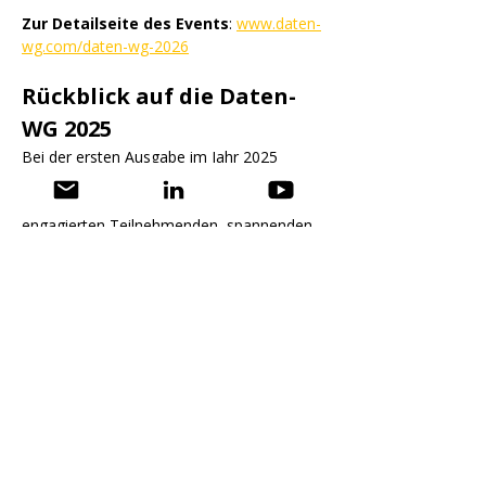
Zur Detailseite des Events
: 
www.daten-
wg.com/daten-wg-2026
Rückblick auf die Daten-
WG 2025
Bei der ersten Ausgabe im Jahr 2025 
erlebten wir eine inspirierende und 
lebendige Veranstaltung mit vielen 
engagierten Teilnehmenden, spannenden 
Sessions rund um Daten, Business 
Intelligence, Analytics & Co. Im Rahmen 
einer lockeren WG-Atmosphäre wurde 
nicht nur vermittelt und diskutiert – 
sondern auch genetzwerkt, ausprobiert 
und gefeiert. Die Stimmung war: 
professionell, zugänglich, kollegial – genau 
das, was wir uns wünschen, wenn 
Menschen aus Data/BI/Analytics-
Bereichen zusammenkommen.