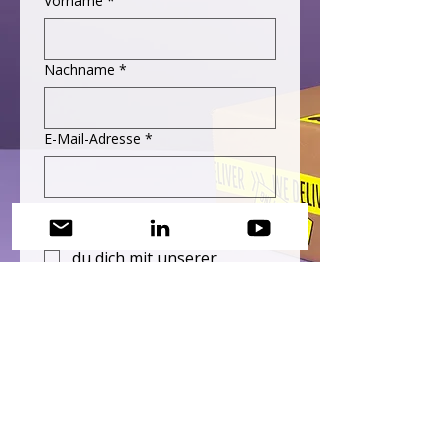
Vorname
*
Nachname
*
E-Mail-Adresse
*
Wenn du auf 
absenden klickst, erklärst 
du dich mit unserer 
Datenschutzerklärung
 ein
verstanden.
*
Ja, ich möchte den 
Newsletter abonnieren.
*
NEWSLETTER
ABONNIEREN