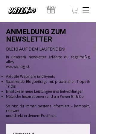
Γ
ANMELDUNG ZUM
NEWSLETTER
BLEIB AUF DEM LAUFENDEN!
In unserem Newsletter erfährst du regelmäßig
alles,
was wichtig ist:
Aktuelle Webinare und Events
Spannende Blogbeiträge mit praxisnahen Tipps &
Tricks
Einblicke in neue Leistungen und Entwicklungen
Nützliche Inspirationen rund um Power BI & Co
So bist du immer bestens informiert – kompakt,
relevant
und direkt in deinem Postfach.