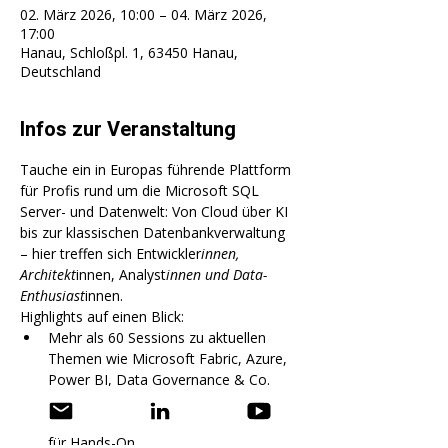
02. März 2026, 10:00 – 04. März 2026,
17:00
Hanau, Schloßpl. 1, 63450 Hanau,
Deutschland
Infos zur Veranstaltung
Tauche ein in Europas führende Plattform 
für Profis rund um die Microsoft SQL 
Server- und Datenwelt: Von Cloud über KI 
bis zur klassischen Datenbankverwaltung 
– hier treffen sich Entwickler
innen, 
Architekt
innen, Analyst
innen und Data-
Enthusiast
innen. 
Highlights auf einen Blick:
Mehr als 60 Sessions zu aktuellen 
Themen wie Microsoft Fabric, Azure, 
Power BI, Data Governance & Co.
Tiefgehende PreCons-Workshops für 
deine Praxis-Skills – ein Tag komplett 
für Hands-On.