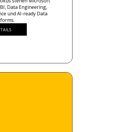
Fokus stehen Microsoft 
BI, Data Engineering, 
nce und AI-ready Data 
tforms.
TAILS