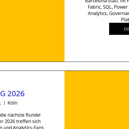
Barcelona statt. Im 
Fabric, SQL, Power 
Analytics, Governa
Pla
DE
G 2026
.
Köln
ie nächste Runde!  
r 2026 treffen sich 
n und Analytics-Fans 