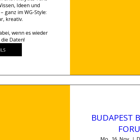
issen, Ideen und 
– ganz im WG-Style: 
, kreativ.

abei, wenn es wieder 
 die Daten!
ILS
BUDAPEST B
FORU
Mo., 16. Nov.
D