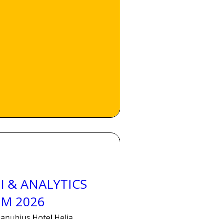
Γ
Γ
I & ANALYTICS
M 2026
anubius Hotel Helia