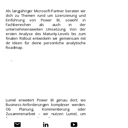
Als langjähriger Microsoft-Partner beraten wir
dich zu Themen rund um Lizenzierung und
Einführung von Power BI, sowohl in
Fachbereichen als auch in der
unternehmensweiten Umsetzung. Von der
ersten Analyse des Maturity-Levels bis zum
finalen Rollout entwickeln wir gemeinsam mit
dir Ideen für deine persönliche analytische
Roadmap.
Lumel erweitert Power BI genau dort, wo
Business-Anforderungen komplexer werden.
Ob Planung, Kommentierung oder
Zusammenarbeit – wir nutzen Lumel, um
Reporting und Steuerung enger
zusammenzubringen. So entstehen Lösungen,
die Handlungen ermöglichen. Das Ergebnis: Ein