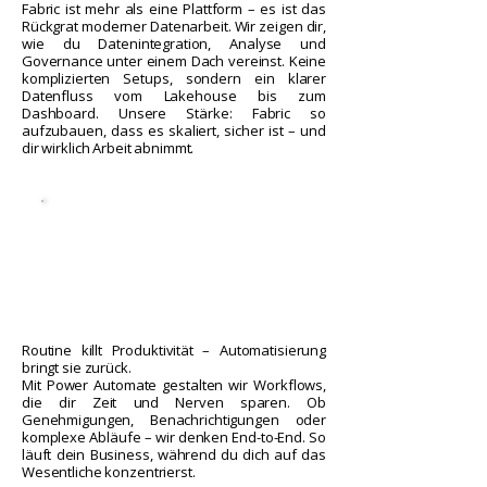
Fabric ist mehr als eine Plattform – es ist das
Rückgrat moderner Datenarbeit. Wir zeigen dir,
wie du Datenintegration, Analyse und
Governance unter einem Dach vereinst. Keine
komplizierten Setups, sondern ein klarer
Datenfluss vom Lakehouse bis zum
Dashboard. Unsere Stärke: Fabric so
aufzubauen, dass es skaliert, sicher ist – und
dir wirklich Arbeit abnimmt.
Routine killt Produktivität – Automatisierung
bringt sie zurück.
Mit Power Automate gestalten wir Workflows,
die dir Zeit und Nerven sparen. Ob
Genehmigungen, Benachrichtigungen oder
komplexe Abläufe – wir denken End-to-End. So
läuft dein Business, während du dich auf das
Wesentliche konzentrierst.