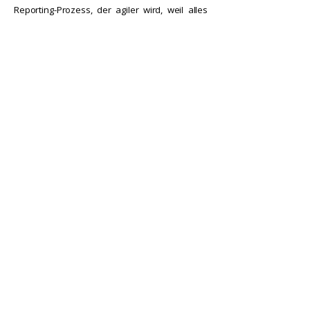
Reporting-Prozess, der agiler wird, weil alles
an einem Ort passiert.
Python ist unser Werkzeug, wenn
Standardlösungen an Grenzen stoßen. Ob
Automatisierung, Datenaufbereitung oder
Machine Learning – wir bauen damit, was du
wirklich brauchst.
Kein Overengineering, kein Selbstzweck.
Einfach saubere Skripte, die Probleme lösen –
nicht schaffen.
LERNE UNS PERSÖNLICH
KENNEN