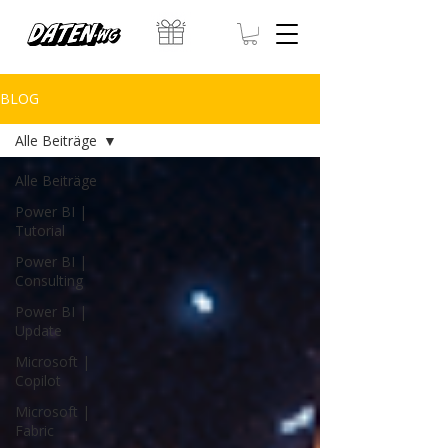
BLOG
Alle Beiträge
Alle Beiträge
Power BI |
Tutorial
Power BI |
Consulting
Power BI |
Update
Microsoft |
Copilot
Microsoft |
Fabric