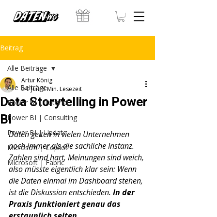
Beitrag
Alle Beiträge
Artur König
Alle Beiträge
24. Juni
8 Min. Lesezeit
Data Storytelling in Power
Power BI | Tutorial
BI
Power BI | Consulting
Power BI | Update
Daten gelten in vielen Unternehmen 
noch immer als die sachliche Instanz. 
Microsoft | Copilot
Zahlen sind hart, Meinungen sind weich, 
Microsoft | Fabric
also müsste eigentlich klar sein: Wenn 
die Daten einmal im Dashboard stehen, 
ist die Diskussion entschieden. 
In der 
Praxis funktioniert genau das 
erstaunlich selten.