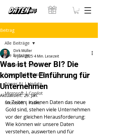
Beitrag
Alle Beiträge
Dirk Müller
Alle Beiträge
4. Juni 2025
4 Min. Lesezeit
Was ist Power BI? Die
Power BI | Tutorial
komplette Einführung für
Power BI | Consulting
Unternehmen
Power BI | Update
Microsoft | Copilot
Aktualisiert:
29. Jan.
In Zeiten, in denen Daten das neue 
Microsoft | Fabric
Gold sind, stehen viele Unternehmen 
vor der gleichen Herausforderung: 
Wie können wir unsere Daten 
verstehen, auswerten und für 