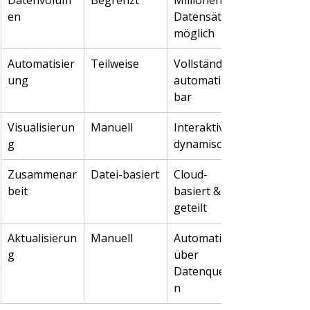
Datenvolum
Begrenzt
Millionen 
en
Datensätze 
möglich
Automatisier
Teilweise
Vollständig 
ung
automatisier
bar
Visualisierun
Manuell
Interaktiv & 
g
dynamisch
Zusammenar
Datei-basiert
Cloud-
beit
basiert & 
geteilt
Aktualisierun
Manuell
Automatisch 
g
über 
Datenquelle
n