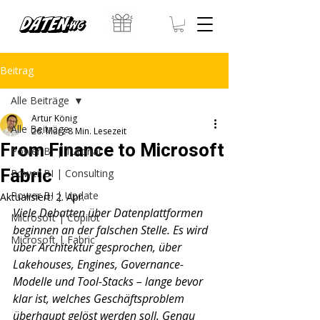
Beitrag
Alle Beiträge
Artur König
Alle Beiträge
26. März
8 Min. Lesezeit
From Finance to Microsoft
Power BI | Tutorial
Fabric
Power BI | Consulting
Power BI | Update
Aktualisiert:
2. Apr.
Viele Debatten über Datenplattformen 
Microsoft | Copilot
beginnen an der falschen Stelle. Es wird 
Microsoft | Fabric
über Architektur gesprochen, über 
Lakehouses, Engines, Governance-
Modelle und Tool-Stacks – lange bevor 
klar ist, welches Geschäftsproblem 
überhaupt gelöst werden soll. Genau 