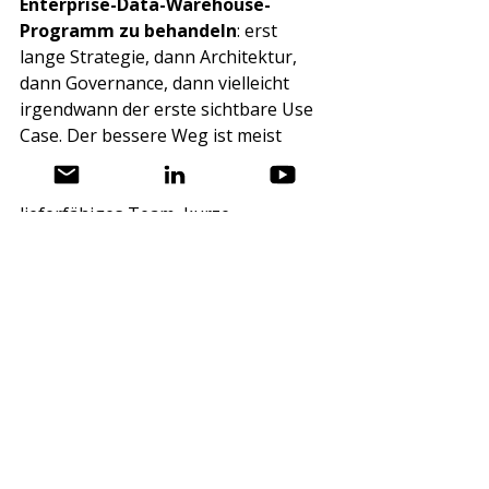
Enterprise-Data-Warehouse-
Programm zu behandeln
: erst 
lange Strategie, dann Architektur, 
dann Governance, dann vielleicht 
irgendwann der erste sichtbare Use 
Case. Der bessere Weg ist meist 
umgekehrt. Ein klar umrissener 
Business Case, ein kleines 
lieferfähiges Team, kurze 
Iterationen und schnelle 
Rückkopplung mit dem Fachbereich. 
Nicht perfekt, aber belastbar. Nicht 
theoretisch vollständig, aber 
praktisch wirksam.
Das ist auch deshalb wichtig, weil 
Akzeptanz der eigentliche 
Erfolgsindikator ist. Eine Plattform, 
die sauber gebaut wurde, aber kaum 