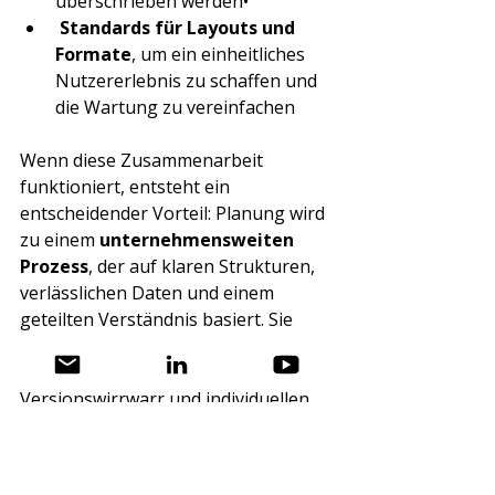
überschrieben werden•
Standards für Layouts und 
Formate
, um ein einheitliches 
Nutzererlebnis zu schaffen und 
die Wartung zu vereinfachen
Wenn diese Zusammenarbeit 
funktioniert, entsteht ein 
entscheidender Vorteil: Planung wird 
zu einem 
unternehmensweiten 
Prozess
, der auf klaren Strukturen, 
verlässlichen Daten und einem 
geteilten Verständnis basiert. Sie 
verliert ihren Excel-Charakter, der oft 
aus unkontrollierten Dateien, 
Versionswirrwarr und individuellen 
Interpretationen besteht. 
Stattdessen entsteht ein 
professioneller, integrierter Ablauf, 