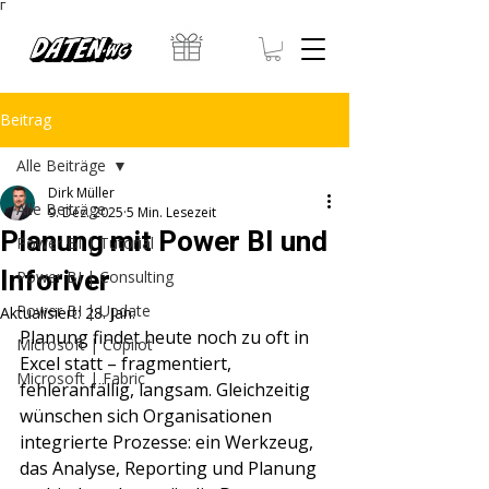
Γ
Beitrag
Alle Beiträge
Dirk Müller
Alle Beiträge
9. Dez. 2025
5 Min. Lesezeit
Planung mit Power BI und
Power BI | Tutorial
Inforiver
Power BI | Consulting
Power BI | Update
Aktualisiert:
28. Jan.
Planung findet heute noch zu oft in 
Microsoft | Copilot
Excel statt – fragmentiert, 
Microsoft | Fabric
fehleranfällig, langsam. Gleichzeitig 
wünschen sich Organisationen 
integrierte Prozesse: ein Werkzeug, 
das Analyse, Reporting und Planung 