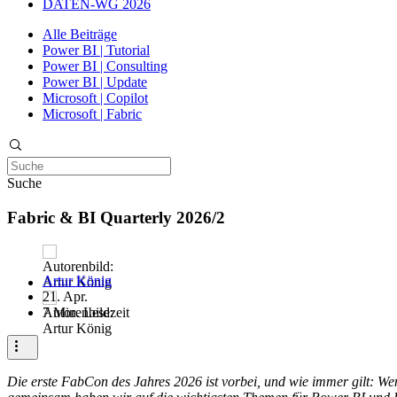
DATEN-WG 2026
Alle Beiträge
Power BI | Tutorial
Power BI | Consulting
Power BI | Update
Microsoft | Copilot
Microsoft | Fabric
Suche
Fabric & BI Quarterly 2026/2
Artur König
21. Apr.
7 Min. Lesezeit
Die erste FabCon des Jahres 2026 ist vorbei, und wie immer gilt: 