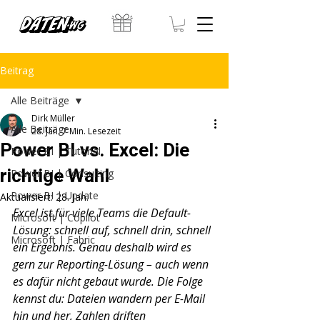
Beitrag
Alle Beiträge
Dirk Müller
Alle Beiträge
28. Jan.
7 Min. Lesezeit
Power BI vs. Excel: Die
Power BI | Tutorial
richtige Wahl
Power BI | Consulting
Power BI | Update
Aktualisiert:
28. Jan.
Excel ist für viele Teams die Default-
Microsoft | Copilot
Lösung: schnell auf, schnell drin, schnell 
Microsoft | Fabric
ein Ergebnis. Genau deshalb wird es 
gern zur Reporting-Lösung – auch wenn 
es dafür nicht gebaut wurde. Die Folge 
kennst du: Dateien wandern per E-Mail 
hin und her, Zahlen driften 