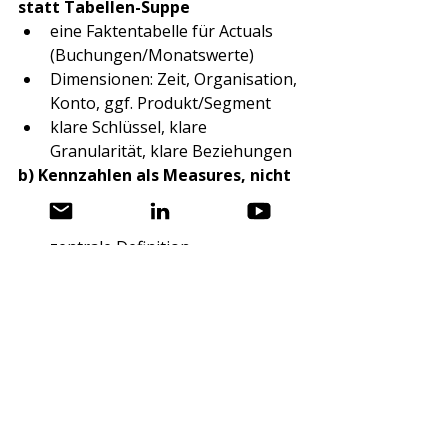
statt Tabellen-Suppe
eine Faktentabelle für Actuals 
(Buchungen/Monatswerte)
Dimensionen: Zeit, Organisation, 
Konto, ggf. Produkt/Segment
klare Schlüssel, klare 
Granularität, klare Beziehungen
b) Kennzahlen als Measures, nicht 
als Excel-Formeln pro Datei
EBITDA, GM%, Opex, FTE etc. als 
zentrale Definition
einheitliche Filterlogik (z. B. 
closed periods, exclude 
intercompany)
dokumentierte Business-Regeln 
(kurz, aber verbindlich)
c) Refresh-Prozess und Close-Logik
definiere, wann Perioden final 
sind