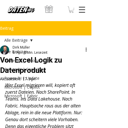
Beitrag
Alle Beiträge
Dirk Müller
Alle Beiträge
8. Apr.
6 Min. Lesezeit
Von Excel Logik zu
Power BI | Tutorial
Datenprodukt
Power BI | Consulting
Power BI | Update
Aktualisiert:
17. Apr.
Wer Excel migrieren will, kopiert oft 
Microsoft | Copilot
zuerst Dateien. Nach SharePoint. In 
Microsoft | Fabric
Teams. Ins Data Lakehouse. Nach 
Fabric. Hauptsache raus aus der alten 
Ablage, rein in die neue Plattform. Nur: 
Genau dort scheitern viele Vorhaben. 
Denn das eigentliche Problem sitzt 