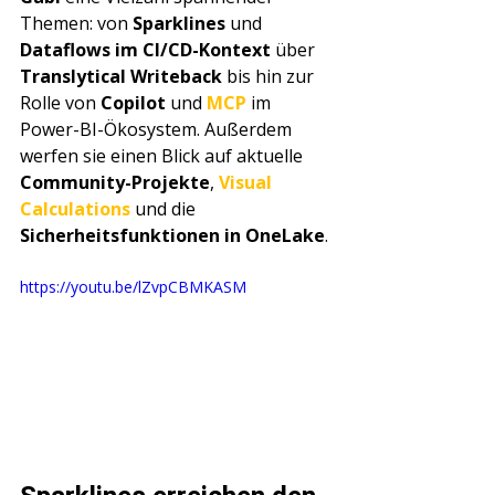
Themen: von 
Sparklines
 und 
Dataflows im CI/CD-Kontext
 über 
Translytical Writeback
 bis hin zur 
Rolle von 
Copilot
 und 
MCP 
im 
Power-BI-Ökosystem. Außerdem 
werfen sie einen Blick auf aktuelle 
Community-Projekte
, 
Visual 
Calculations
 und die 
Sicherheitsfunktionen in OneLake
.
https://youtu.be/lZvpCBMKASM