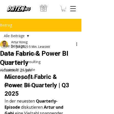
Beitrag
Alle Beiträge
Artur König
Alle Beiträge
21. Juli 2025
5 Min. Lesezeit
Data Fabric & Power BI
Power BI | Tutorial
Quarterly
Power BI | Consulting
Power BI | Update
Aktualisiert:
29. Jan.
Microsoft Fabric & 
Microsoft | Copilot
Power BI Quarterly | Q3 
Microsoft | Fabric
2025
In der neuesten 
Quarterly-
Episode
 diskutieren 
Artur und 
Gabi
 eine Vielzahl spannender 